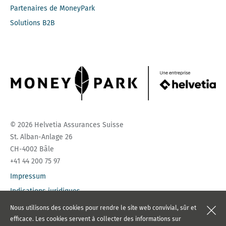
Partenaires de MoneyPark
Solutions B2B
© 2026 Helvetia Assurances Suisse
St. Alban-Anlage 26
CH-4002 Bâle
+41 44 200 75 97
Impressum
Indications juridiques
Protection des données
Nous utilisons des cookies pour rendre le site web convivial, sûr et
efficace. Les cookies servent à collecter des informations sur
Table des matières