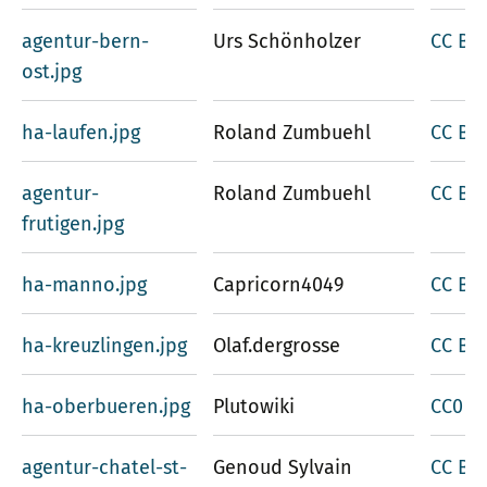
agentur-bern-
Urs Schönholzer
CC BY 
ost.jpg
ha-laufen.jpg
Roland Zumbuehl
CC BY-
agentur-
Roland Zumbuehl
CC BY 
frutigen.jpg
ha-manno.jpg
Capricorn4049
CC BY-
ha-kreuzlingen.jpg
Olaf.dergrosse
CC BY-
ha-oberbueren.jpg
Plutowiki
CC0 1.
agentur-chatel-st-
Genoud Sylvain
CC BY-