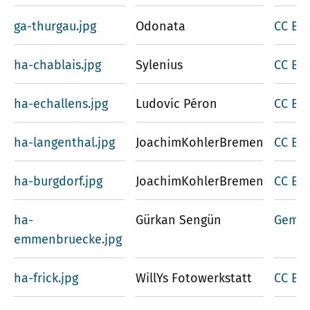
ga-thurgau.jpg
Odonata
CC BY 
ha-chablais.jpg
Sylenius
CC BY-
ha-echallens.jpg
Ludovic Péron
CC BY-
ha-langenthal.jpg
JoachimKohlerBremen
CC BY-
ha-burgdorf.jpg
JoachimKohlerBremen
CC BY-
ha-
Gürkan Sengün
Gemei
emmenbruecke.jpg
ha-frick.jpg
WillYs Fotowerkstatt
CC BY-