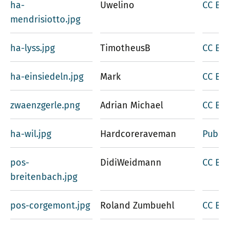
ha-
Uwelino
CC BY-
mendrisiotto.jpg
ha-lyss.jpg
TimotheusB
CC BY-
ha-einsiedeln.jpg
Mark
CC BY-
zwaenzgerle.png
Adrian Michael
CC BY-
ha-wil.jpg
Hardcoreraveman
Publi
pos-
DidiWeidmann
CC BY-
breitenbach.jpg
pos-corgemont.jpg
Roland Zumbuehl
CC BY-