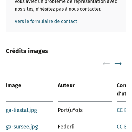
vous aviez un problème de représentation avec
nos sites, n’hésitez pas à nous contacter.
Vers le formulaire de contact
Crédits images
Image
Auteur
Condi
d'util
ga-liestal.jpg
Port(u*o)s
CC BY-
ga-sursee.jpg
Federli
CC BY-