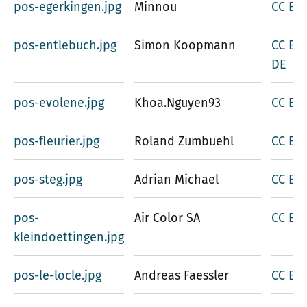
pos-egerkingen.jpg
Minnou
CC BY-
pos-entlebuch.jpg
Simon Koopmann
CC BY-
DE
pos-evolene.jpg
Khoa.Nguyen93
CC BY-
pos-fleurier.jpg
Roland Zumbuehl
CC BY 
pos-steg.jpg
Adrian Michael
CC BY-
pos-
Air Color SA
CC BY-
kleindoettingen.jpg
pos-le-locle.jpg
Andreas Faessler
CC BY-