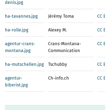
denis.jpg
ha-tavannes.jpg
Jérémy Toma
CC BY-
ha-rolle.jpg
Alexey M.
CC BY-
agentur-crans-
Crans-Montana-
CC BY-
montana.jpg
Communication
ha-mutschellen.jpg
Tschubby
CC BY-
agentur-
Ch-info.ch
CC BY-
biberist.jpg