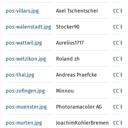
pos-villars.jpg
Axel Tschentscher
CC BY-
pos-walenstadt.jpg
Stocker90
CC BY-
pos-wattwil.jpg
Aurelius1717
CC BY-
pos-wetzikon.jpg
Roland zh
CC BY-
pos-thal.jpg
Andreas Praefcke
CC BY 
pos-zofingen.jpg
Minnou
CC BY-
pos-muenster.jpg
Photoramacolor AG
CC BY-
pos-murten.jpg
JoachimKohlerBremen
CC BY-