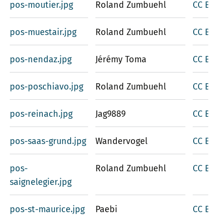
pos-moutier.jpg
Roland Zumbuehl
CC BY-
pos-muestair.jpg
Roland Zumbuehl
CC BY-
pos-nendaz.jpg
Jérémy Toma
CC BY-
pos-poschiavo.jpg
Roland Zumbuehl
CC BY-
pos-reinach.jpg
Jag9889
CC BY-
pos-saas-grund.jpg
Wandervogel
CC BY-
pos-
Roland Zumbuehl
CC BY-
saignelegier.jpg
pos-st-maurice.jpg
Paebi
CC BY-