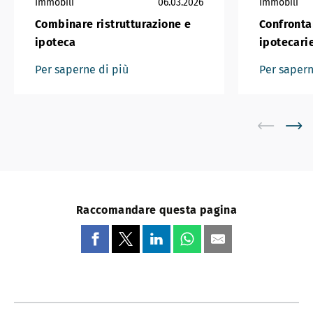
Immobili
06.03.2026
Immobili
Combinare ristrutturazione e
Confrontar
ipoteca
ipotecari
Per saperne di più
Per sapern
Raccomandare questa pagina