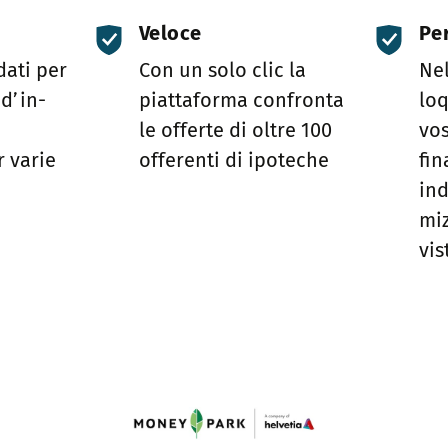
Veloce
Pe
dati per
Con un solo clic la
Nel
 d’in­
piattaforma confronta
loq
le offerte di oltre 100
vo­
 varie
offerenti di ipoteche
fin
ind
miz
vis