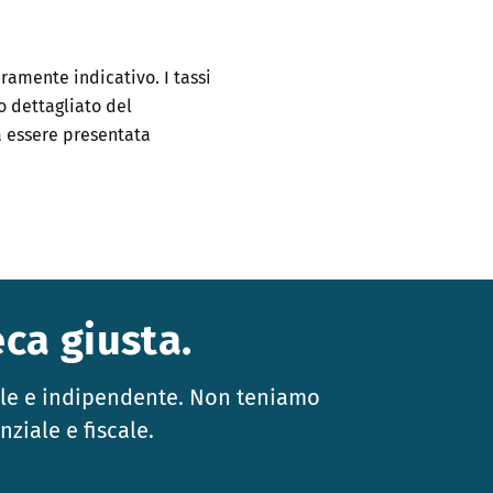
uramente indicativo. I tassi
o dettagliato del
à essere presentata
eca giusta.
ale e indipendente. Non teniamo
ziale e fiscale.