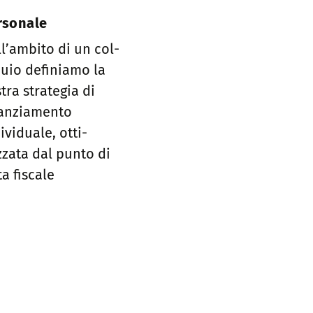
rsonale
l’ambito di un col­
uio definiamo la
stra strategia di
anzia­mento
ividuale, otti­
zata dal punto di
ta fiscale