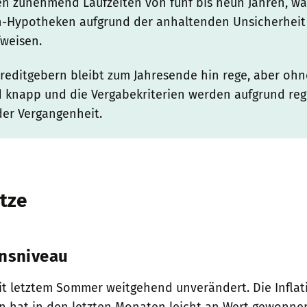
zunehmend Laufzeiten von fünf bis neun Jahren, wäh
-Hypotheken aufgrund der anhaltenden Unsicherheit b
weisen.
editgebern bleibt zum Jahresende hin rege, aber ohne
d knapp und die Vergabekriterien werden aufgrund reg
der Vergangenheit.
tze
insniveau
it letztem Sommer weitgehend unverändert. Die Inflati
n hat in den letzten Monaten leicht an Wert gewonnen