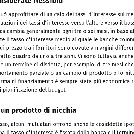
siderate flessibili
uò approfittare di un calo dei tassi d’interesse sul me
uazioni dei tassi d’interesse verso l’alto e verso il ba
ca cambia generalmente ogni tre o sei mesi, in base al
tte il tasso d’interesse medio al quale le banche comm
di prezzo tra i fornitori sono dovute a margini differ
tratto quadro da uno a tre anni. Vi sono tuttavia anc
n termine di disdetta, per esempio, di tre mesi che of
mmortamento parziale o un cambio di prodotto o fornito
orma di finanziamento è sempre stata più economica ris
 pianificazione del budget.
 un prodotto di nicchia
fisso, alcuni mutuatari offrono anche le cosiddette ipo
 il tasso d’interesse è fissato dalla banca e il termi