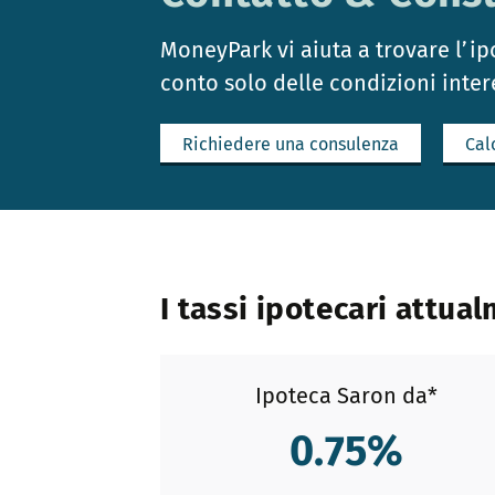
MoneyPark vi aiuta a trovare l’i
conto solo delle condizioni inter
Richiedere una consulenza
Cal
I tassi ipotecari attua
Ipoteca Saron da*
0.75
%