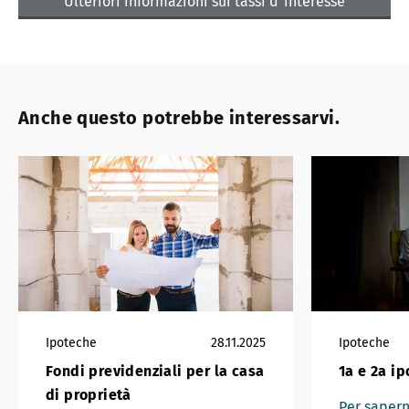
Ulteriori informazioni sui tassi d’interesse
Anche questo potrebbe interessarvi.
Ipoteche
28.11.2025
Ipoteche
Fondi previdenziali per la casa
1a e 2a i
di proprietà
Per sapern