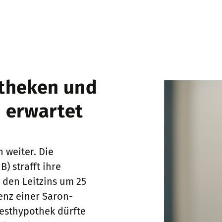
otheken und
 erwartet
 weiter. Die
) strafft ihre
 den Leitzins um 25
enz einer Saron-
Festhypothek dürfte