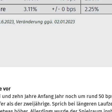
e vor
 und zehn Jahre Anfang Jahr noch um rund 50 bps
efer als der zweijährige. Sprich bei längeren Lauf
t etwas höher. Allerdings wurde der Spielraum i